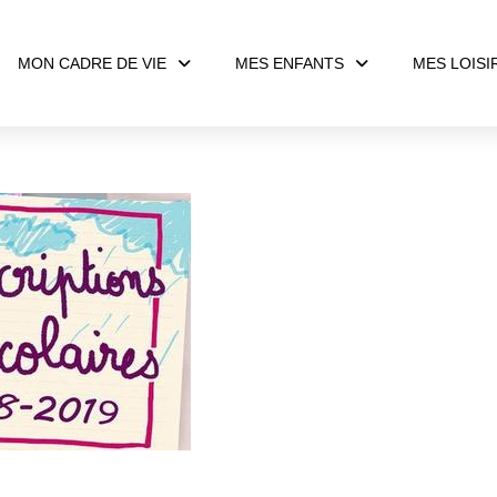
MON CADRE DE VIE
MES ENFANTS
MES LOISI