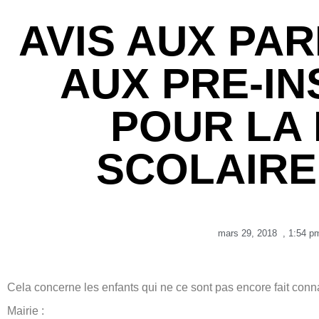
AVIS AUX PAR
AUX PRE-IN
POUR LA
SCOLAIRE 
mars 29, 2018
,
1:54 p
Cela concerne les enfants qui ne ce sont pas encore fait conn
Mairie :