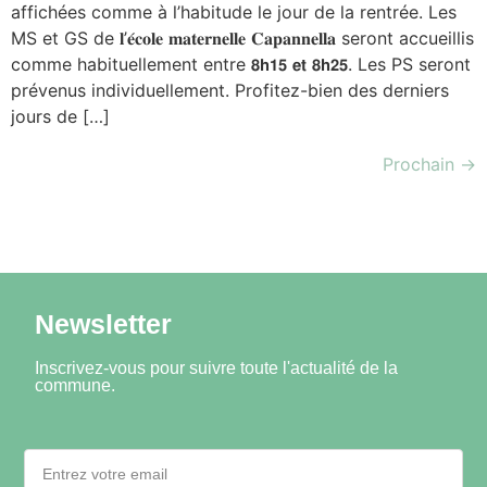
affichées comme à l’habitude le jour de la rentrée. Les
MS et GS de 𝐥’𝐞́𝐜𝐨𝐥𝐞 𝐦𝐚𝐭𝐞𝐫𝐧𝐞𝐥𝐥𝐞 𝐂𝐚𝐩𝐚𝐧𝐧𝐞𝐥𝐥𝐚 seront accueillis
comme habituellement entre 𝟴𝗵𝟭𝟱 𝗲𝘁 𝟴𝗵𝟮𝟱. Les PS seront
prévenus individuellement. Profitez-bien des derniers
jours de […]
Prochain
→
Newsletter
Inscrivez-vous pour suivre toute l'actualité de la
commune.