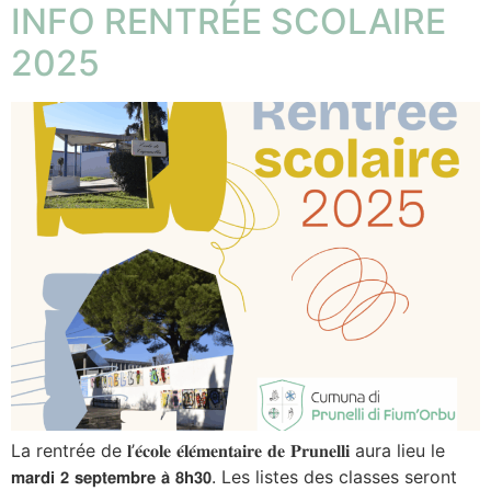
INFO RENTRÉE SCOLAIRE
2025
La rentrée de 𝐥’𝐞́𝐜𝐨𝐥𝐞 𝐞́𝐥𝐞́𝐦𝐞𝐧𝐭𝐚𝐢𝐫𝐞 𝐝𝐞 𝐏𝐫𝐮𝐧𝐞𝐥𝐥𝐢 aura lieu le
𝗺𝗮𝗿𝗱𝗶 𝟮 𝘀𝗲𝗽𝘁𝗲𝗺𝗯𝗿𝗲 𝗮̀ 𝟴𝗵𝟯𝟬. Les listes des classes seront