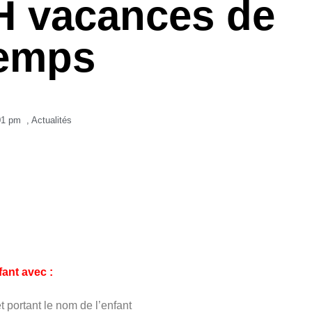
H vacances de
temps
01 pm
,
Actualités
fant avec :
 portant le nom de l’enfant