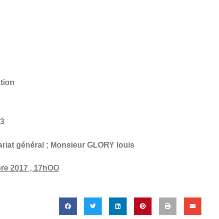
tion
43
ariat général ; Monsieur GLORY louis
re 2017 , 17hOO