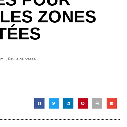
LES ZONES
TÉES
am
,
Revue de presse