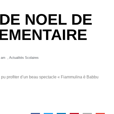
DE NOEL DE
LEMENTAIRE
9 am
,
Actualités Scolaires
t pu profiter d’un beau spectacle « Fiammulina è Babbu