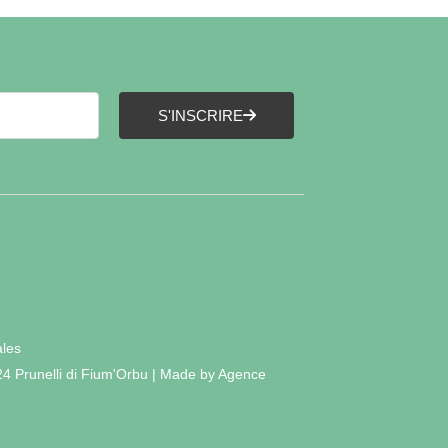
S'INSCRIRE
ales
24 Prunelli di Fium'Orbu | Made by Agence