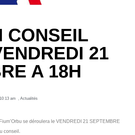
 CONSEIL
VENDREDI 21
RE A 18H
10:13 am
,
Actualités
 di Fium’Orbu se déroulera le VENDREDI 21 SEPTEMBRE
u conseil.