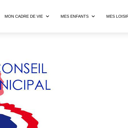
MON CADRE DE VIE
MES ENFANTS
MES LOISI