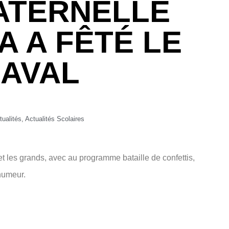
ATERNELLE
 A FÊTÉ LE
AVAL
tualités
,
Actualités Scolaires
 et les grands, avec au programme bataille de confettis,
 humeur.