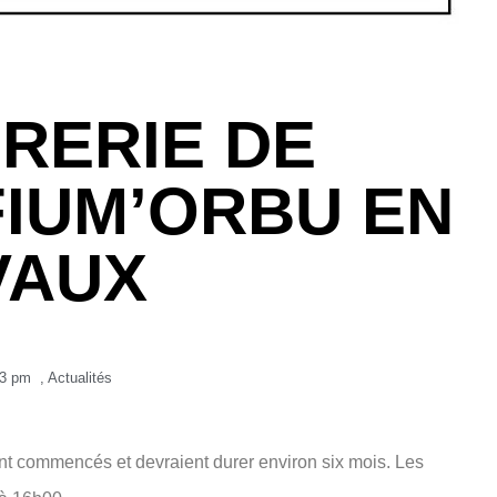
RERIE DE
FIUM’ORBU EN
VAUX
43 pm
,
Actualités
nt commencés et devraient durer environ six mois. Les