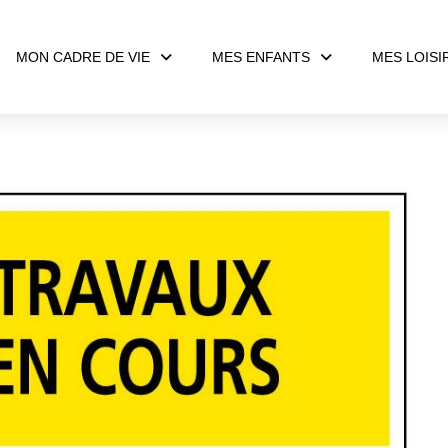
MON CADRE DE VIE
MES ENFANTS
MES LOISI