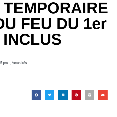
N TEMPORAIRE
DU FEU DU 1er
I INCLUS
55 pm
,
Actualités