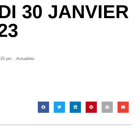
I 30 JANVIER
23
:25 pm
,
Actualités