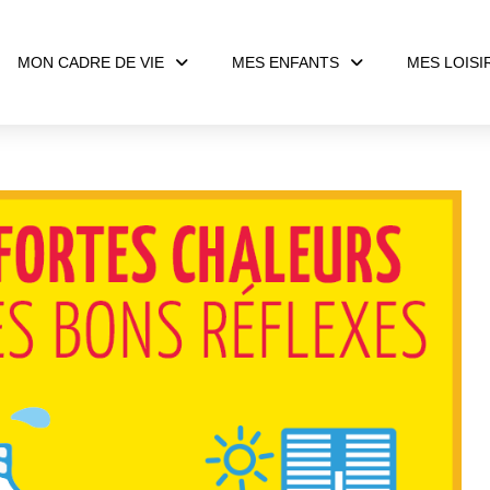
MON CADRE DE VIE
MES ENFANTS
MES LOISI