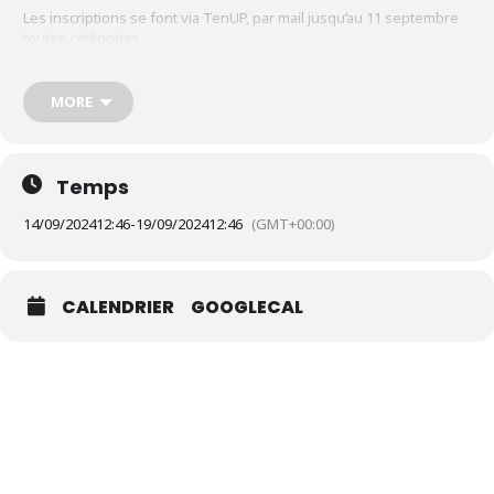
Les inscriptions se font via TenUP, par mail jusqu’au 11 septembre
toutes catégories.
(contact@fiumorbutennisclub.fr) ou par téléphone (SMS) au 06 12
MORE
25 73 80
𝐂𝐚𝐭𝐞́𝐠𝐨𝐫𝐢𝐞𝐬 :
Temps
14/09/2024
12:46
-
19/09/2024
12:46
(GMT+00:00)
𝙅𝙚𝙪𝙣𝙚𝙨 :13/14 – 15/16 (𝙂𝙖𝙧𝙘̧𝙤𝙣𝙨 𝙚𝙩 𝙛𝙞𝙡𝙡𝙚𝙨)
CALENDRIER
GOOGLECAL
𝑆𝑢𝑟𝑓𝑎𝑐𝑒 : 𝑏𝑒́𝑡𝑜𝑛 𝑝𝑜𝑟𝑒𝑢𝑥
𝙈𝙚𝙨𝙨𝙞𝙚𝙪𝙧𝙨 : 𝙨𝙚́𝙣𝙞𝙤𝙧𝙨 – 35 – 45 – 55
𝑆𝑢𝑟𝑓𝑎𝑐𝑒 : 𝑅𝑒́𝑠𝑖𝑛𝑒 (𝑒𝑛 𝑝𝑟𝑖𝑜𝑟𝑖𝑡𝑒́)