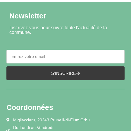
𝘿𝙖𝙢𝙚𝙨 : 𝙨𝙚́𝙣𝙞𝙤𝙧𝙨
Newsletter
𝑆𝑢𝑟𝑓𝑎𝑐𝑒 : 𝑅𝑒́𝑠𝑖𝑛𝑒 (𝑒𝑛 𝑝𝑟𝑖𝑜𝑟𝑖𝑡𝑒́)
Inscrivez-vous pour suivre toute l'actualité de la
commune.
S'INSCRIRE
Coordonnées
Migliacciaru, 20243 Prunelli-di-Fium'Orbu
Du Lundi au Vendredi