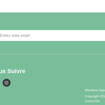
ans un foyer médicalisé. Déterminée à lui offrir une vie digne, sa sœur
 différence. Le chemin est long mais c’est la promesse d’une nouvelle
us Suivre
Mentions lég
Copyright 20
Comm'On