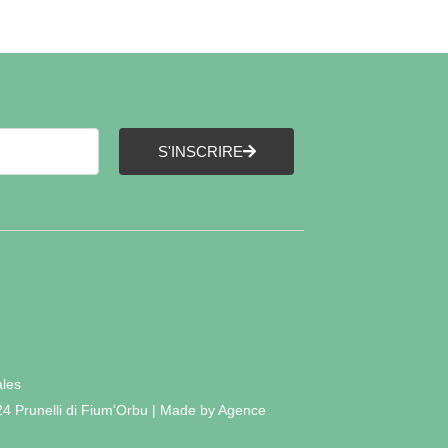
 Camille le prend chez elle et se met en
 vie, au sein de laquelle chacun
S'INSCRIRE
ales
24 Prunelli di Fium'Orbu | Made by Agence