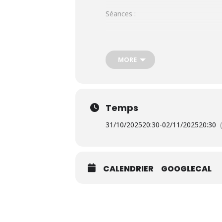
Séances :
Vendredi 31 octobre à 20h30
MORE
Samedi 1er novembre à 18h00
Dimanche 2 novembre à 20h30
Temps
31/10/2025
20:30
-
02/11/2025
20:30
Film sorti le 10 septembre 2025 |
De Hélène Medigue. Par Hélène Medig
CALENDRIER
GOOGLECAL
Synopsis
Tout public