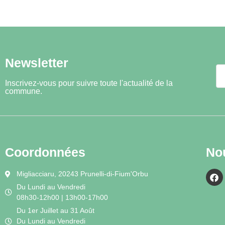
Pierrot, 45 ans, est autiste et vit d
quête d’un endroit mieux adapté à sa
trouvera sa place.
Newsletter
Inscrivez-vous pour suivre toute l'actualité de la
commune.
Coordonnées
No
Migliacciaru, 20243 Prunelli-di-Fium'Orbu
Du Lundi au Vendredi
08h30-12h00 | 13h00-17h00
Du 1er Juillet au 31 Août
Du Lundi au Vendredi