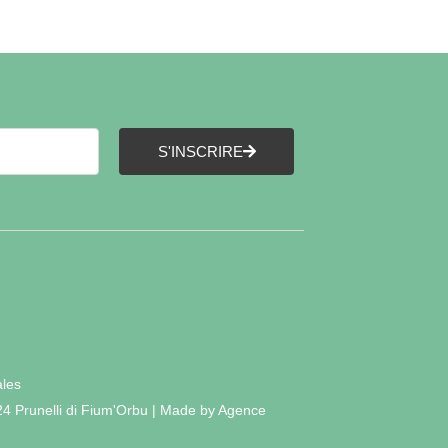
S'INSCRIRE
ales
24 Prunelli di Fium'Orbu | Made by Agence