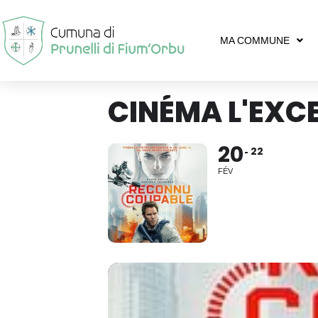
MA COMMUNE
CINÉMA L'EXC
20
22
FÉV