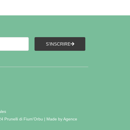
S'INSCRIRE
ales
24 Prunelli di Fium'Orbu | Made by Agence