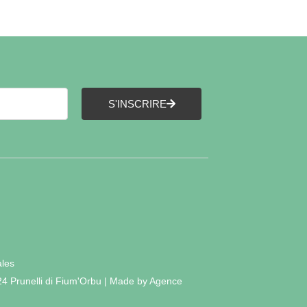
S'INSCRIRE
ales
24 Prunelli di Fium'Orbu | Made by Agence