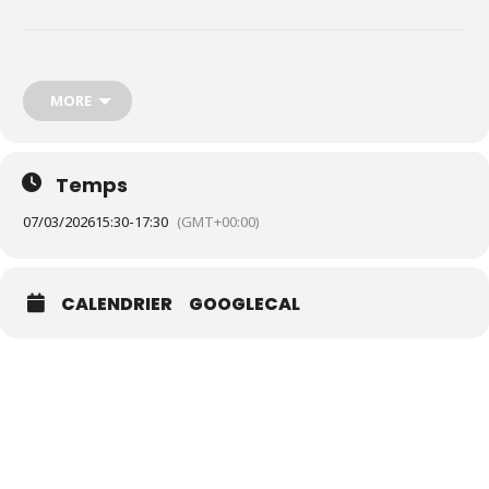
30 € par adulte
20 € par enfant
MORE
(Accompagné au min par un adulte participant)
Réservation obligatoire :
kucubita@gmail.com
0768830779
Temps
Insta : @artkabatos
07/03/2026
15:30
-
17:30
(GMT+00:00)
Votre animatrice est l’autrice du livre
« Créez votre peinture végétale avec 110 plantes et matériaux de récup »
CALENDRIER
GOOGLECAL
Apprenez à fabriquer vos aquarelles naturelles à partir des
végétaux.
L’atelier commencera par la découverte des plantes qui nous
entourent lors d’une courte balade.
Ensuite la cueillette de plantes pour créer nos peintures.
Fabrication de celle-ci, et réalisation d’un nuancier de couleurs.