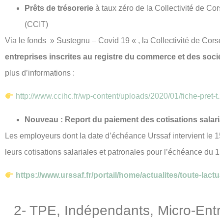
Prêts de trésorerie
à taux zéro de la Collectivité de Cor
(CCIT)
Via le fonds » Sustegnu – Covid 19 « , la Collectivité de Corse
entreprises inscrites au registre du commerce et des soci
plus d’informations :
http://www.ccihc.fr/wp-content/uploads/2020/01/fiche-pret-t
Nouveau : Report du paiement des cotisations sala
Les employeurs dont la date d’échéance Urssaf intervient le 15
leurs cotisations salariales et patronales pour l’échéance du 
https://www.urssaf.fr/portail/home/actualites/toute-la
2- TPE, Indépendants, Micro-Entr