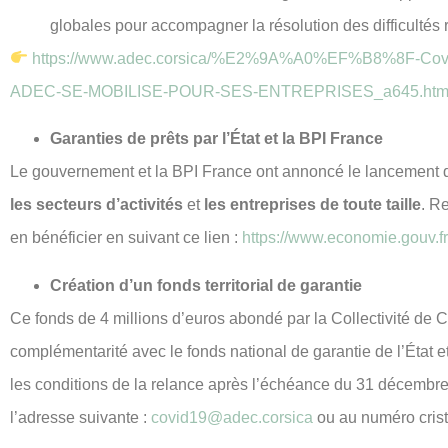
globales pour accompagner la résolution des difficultés 
https://www.adec.corsica/%E2%9A%A0%EF%B8%8F-Co
ADEC-SE-MOBILISE-POUR-SES-ENTREPRISES_a645.htm
Garanties de prêts par l’État et la BPI France
Le gouvernement et la BPI France ont annoncé le lancement de 
les secteurs d’activités
et
les entreprises de toute taille
. R
en bénéficier en suivant ce lien :
https://www.economie.gouv.fr/
Création d’un fonds territorial de garantie
Ce fonds de 4 millions d’euros abondé par la Collectivité de C
complémentarité avec le fonds national de garantie de l’État et l
les conditions de la relance après l’échéance du 31 décembre
l’adresse suivante :
covid19@adec.corsica
ou au numéro crista