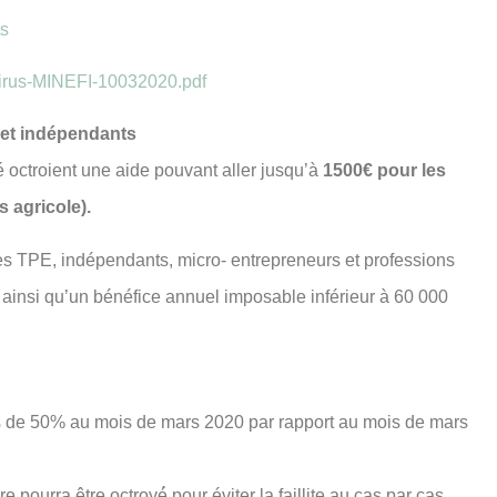
ts
avirus-MINEFI-10032020.pdf
s et indépendants
ité octroient une aide pouvant aller jusqu’à
1500€ pour les
s agricole).
les TPE, indépendants, micro- entrepreneurs et professions
res ainsi qu’un bénéfice annuel imposable inférieur à 60 000
lus de 50% au mois de mars 2020 par rapport au mois de mars
 pourra être octroyé́ pour éviter la faillite au cas par cas.