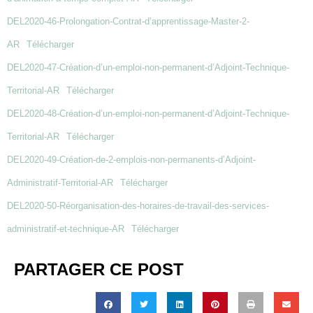
DEL2020-46-Prolongation-Contrat-d’apprentissage-Master-2-
AR
Télécharger
DEL2020-47-Création-d’un-emploi-non-permanent-d’Adjoint-Technique-
Territorial-AR
Télécharger
DEL2020-48-Création-d’un-emploi-non-permanent-d’Adjoint-Technique-
Territorial-AR
Télécharger
DEL2020-49-Création-de-2-emplois-non-permanents-d’Adjoint-
Administratif-Territorial-AR
Télécharger
DEL2020-50-Réorganisation-des-horaires-de-travail-des-services-
administratif-et-technique-AR
Télécharger
PARTAGER CE POST