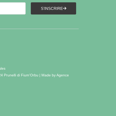
S'INSCRIRE
ales
24 Prunelli di Fium'Orbu | Made by Agence