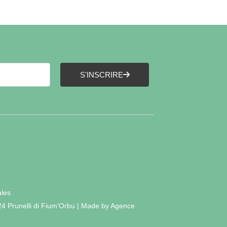
S'INSCRIRE
ales
24 Prunelli di Fium'Orbu | Made by Agence