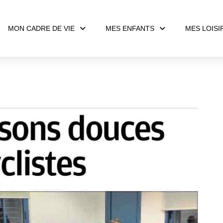
MON CADRE DE VIE
MES ENFANTS
MES LOISI