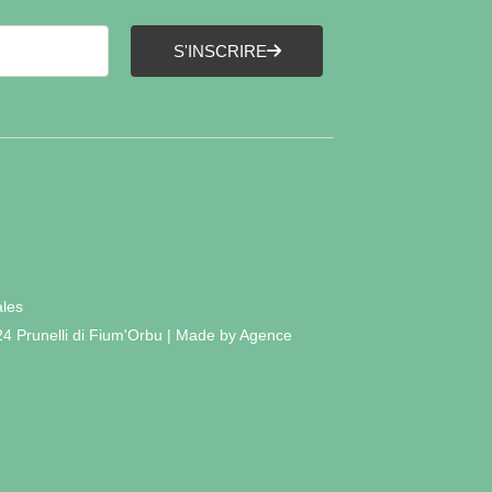
S'INSCRIRE
ales
24 Prunelli di Fium'Orbu | Made by Agence