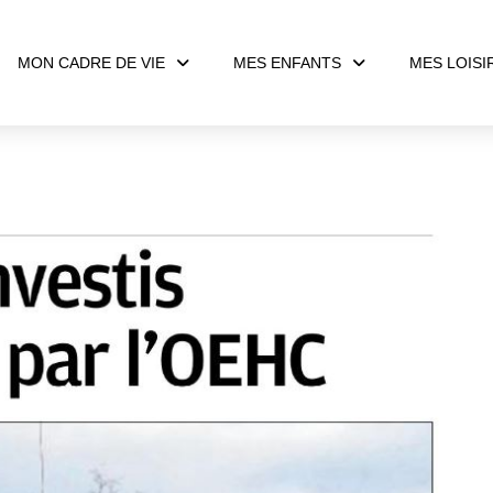
MON CADRE DE VIE
MES ENFANTS
MES LOISI