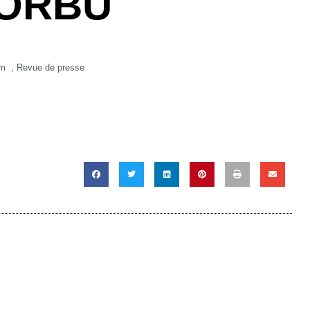
’ORBU
pm
,
Revue de presse