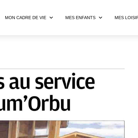
MON CADRE DE VIE
MES ENFANTS
MES LOISI