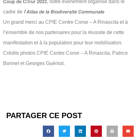
𝗖𝗼𝘂𝗽 𝗱𝗲 𝗖œ𝘂𝗿 𝟮𝟬𝟮𝟮, notre événement organisé dans le
cadre de 𝙡’𝘼𝙩𝙡𝙖𝙨 𝙙𝙚 𝙡𝙖 𝘽𝙞𝙤𝙙𝙞𝙫𝙚𝙧𝙨𝙞𝙩𝙚́ 𝘾𝙤𝙢𝙢𝙪𝙣𝙖𝙡𝙚
Un grand merci au CPIE Centre Corse – A Rinascita et à
l’ensemble de nos partenaires pour la réussite de cette
manifestation et à la population pour leur mobilisation.
Crédits photos CPIE Centre Corse – A Rinascita, Patrice
Bonnel et Georges Guéniot.
PARTAGER CE POST