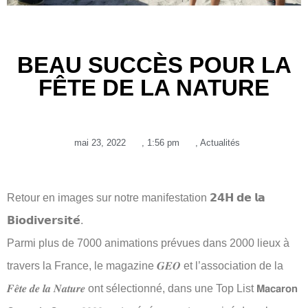
BEAU SUCCÈS POUR LA
FÊTE DE LA NATURE
mai 23, 2022
,
1:56 pm
,
Actualités
Retour en images sur notre manifestation 𝟮𝟰𝗛 𝗱𝗲 𝗹𝗮
𝗕𝗶𝗼𝗱𝗶𝘃𝗲𝗿𝘀𝗶𝘁𝗲́.
Parmi plus de 7000 animations prévues dans 2000 lieux à
travers la France, le magazine 𝑮𝑬𝑶 et l’association de la
𝑭𝒆̂𝒕𝒆 𝒅𝒆 𝒍𝒂 𝑵𝒂𝒕𝒖𝒓𝒆 ont sélectionné, dans une Top List 𝗠𝗮𝗰𝗮𝗿𝗼𝗻