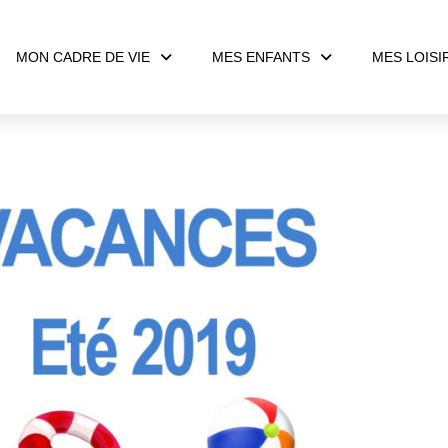
MON CADRE DE VIE
MES ENFANTS
MES LOISI