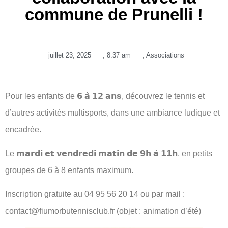
commune de Prunelli !
juillet 23, 2025
,
8:37 am
,
Associations
Pour les enfants de 𝟲 𝗮̀ 𝟭𝟮 𝗮𝗻𝘀, découvrez le tennis et
d’autre
s activités multisports, dans une ambiance ludique et
encadrée.
Le 𝗺𝗮𝗿𝗱𝗶 𝗲𝘁 𝘃𝗲𝗻𝗱𝗿𝗲𝗱𝗶 𝗺𝗮𝘁𝗶𝗻 𝗱𝗲 𝟵𝗵 𝗮̀ 𝟭𝟭𝗵, en petits
groupes de 6 à 8 enfants maximum.
Inscription gratuite au 04 95 56 20 14 ou par mail :
contact@fiumorbutennisclub.fr (objet : animation d’été)