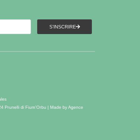
S'INSCRIRE
ales
24 Prunelli di Fium'Orbu | Made by Agence