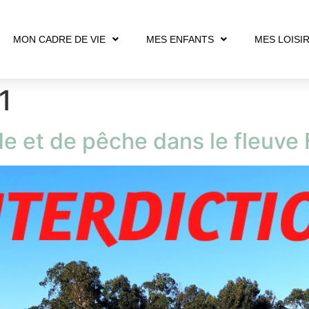
MON CADRE DE VIE
MES ENFANTS
MES LOISI
1
de et de pêche dans le fleuve