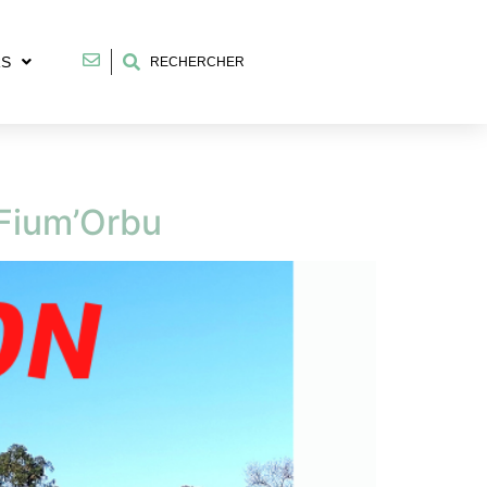
RS
RECHERCHER
 Fium’Orbu