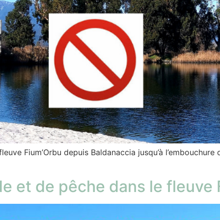
fleuve Fium’Orbu depuis Baldanaccia jusqu’à l’embouchure d
de et de pêche dans le fleuve