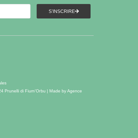
S'INSCRIRE
ales
24 Prunelli di Fium'Orbu | Made by Agence