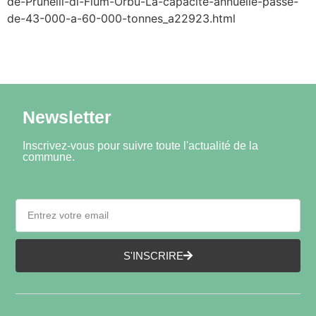
de-Prunelli-di-Fium-Orbu-La-capacite-annuelle-passe-
de-43-000-a-60-000-tonnes_a22923.html
Newsletter
Inscrivez-vous pour suivre toute l'actualité de la
commune.
S'INSCRIRE